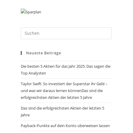
Press
Escape
to
Neueste Beiträge
close
the
Die besten 5 Aktien für das Jahr 2025: Das sagen die
search
Top Analysten
panel.
Taylor Swift: So investiert der Superstar ihr Geld –
und was wir daraus lernen könnenDas sind die
erfolgreichsten Aktien der letzten 5 Jahre
Das sind die erfolgreichsten Aktien der letzten 5
Jahre
Payback-Punkte auf dein Konto überweisen lassen