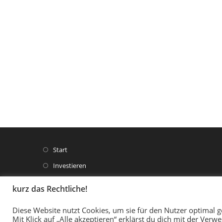
Opens
Start
in
Opens
Investieren
a
in
Opens
Vergleichsrechner
new
kurz das Rechtliche!
a
in
Opens
Spartipps
tab
new
a
in
Diese Website nutzt Cookies, um sie für den Nutzer optimal g
Opens
Wissen
tab
new
Mit Klick auf „Alle akzeptieren“ erklärst du dich mit der Ver
a