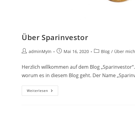
Über Sparinvestor
Beitrags-
Beitrag
Beitrags-
adminMyIn
Mai 16, 2020
Blog
/
Über mic
Autor:
veröffentlicht:
Kategorie:
Herzlich willkommen auf dem Blog „Sparinvestor“. D
worum es in diesem Blog geht. Der Name „Sparinv
Über
Weiterlesen
Sparinvestor