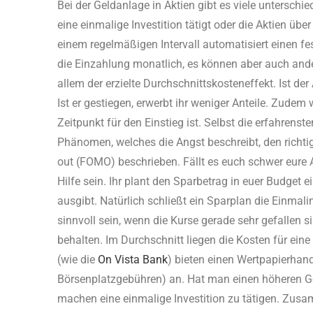
Bei der Geldanlage in Aktien gibt es viele unterschi
eine einmalige Investition tätigt oder die Aktien übe
einem regelmäßigen Intervall automatisiert einen fes
die Einzahlung monatlich, es können aber auch ander
allem der erzielte Durchschnittskosteneffekt. Ist de
Ist er gestiegen, erwerbt ihr weniger Anteile. Zud
Zeitpunkt für den Einstieg ist. Selbst die erfahrens
Phänomen, welches die Angst beschreibt, den richtig
out (FOMO) beschrieben. Fällt es euch schwer eure 
Hilfe sein. Ihr plant den Sparbetrag in euer Budget 
ausgibt. Natürlich schließt ein Sparplan die Einmalin
sinnvoll sein, wenn die Kurse gerade sehr gefallen s
behalten. Im Durchschnitt liegen die Kosten für ei
(wie die
On Vista Bank
) bieten einen Wertpapierhan
Börsenplatzgebühren) an. Hat man einen höheren G
machen eine einmalige Investition zu tätigen. Zusa