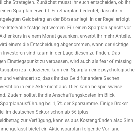
edliche Strategien. Zunächst müsst ihr euch entscheiden, ob ihr
r einen Sparplan erwerbt. Ein Sparplan bedeutet, dass ihr in
tgelegten Geldbetrag an der Börse anlegt. In der Regel erfolgt
e Intervalle festgelegt werden. Für einen Sparplan spricht vor
r Aktienkurs in einem Monat gesunken, erwerbt ihr mehr Anteile.
em wird einem die Entscheidung abgenommen, wann der richtige
ten Investoren sind kaum in der Lage diesen zu finden. Das
en Einstiegspunkt zu verpassen, wird auch als fear of missing
Ausgaben zu reduzieren, kann ein Sparplan eine psychologische
ein und verhindert so, dass ihr das Geld für andere Sachen
vestition in eine Aktie nicht aus. Dies kann beispielsweise
ind. Zudem solltet ihr die Anschaffungskosten im Blick
ne Sparplanausführung bei 1,5% der Sparsumme. Einige Broker
del im deutschen Sektor schon ab 5€ (plus
eldbetrag zur Verfügung, kann es aus Kostengründen also Sinn
mmengefasst bietet ein Aktiensparplan folgende Vor- und