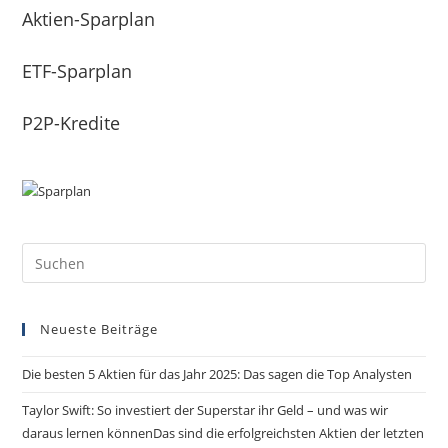
Aktien-Sparplan
ETF-Sparplan
P2P-Kredite
Pre
Es
to
Neueste Beiträge
clo
the
Die besten 5 Aktien für das Jahr 2025: Das sagen die Top Analysten
sea
pan
Taylor Swift: So investiert der Superstar ihr Geld – und was wir
daraus lernen könnenDas sind die erfolgreichsten Aktien der letzten