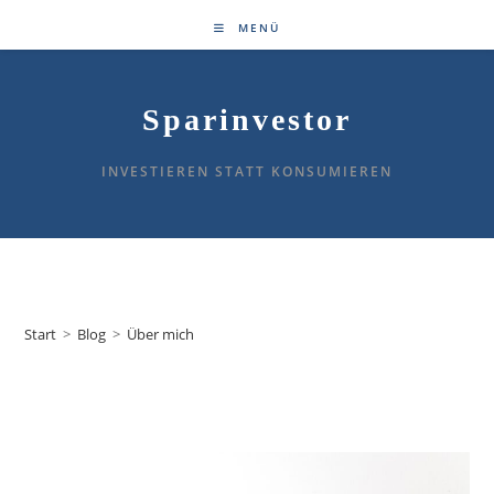
Zum
MENÜ
Inhalt
springen
Sparinvestor
INVESTIEREN STATT KONSUMIEREN
Über mich
Start
>
Blog
>
Über mich