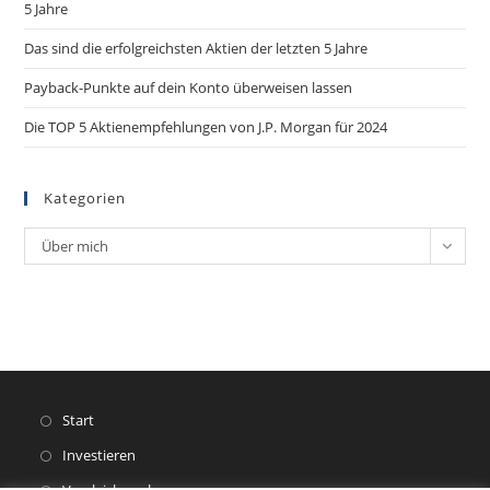
5 Jahre
Das sind die erfolgreichsten Aktien der letzten 5 Jahre
Payback-Punkte auf dein Konto überweisen lassen
Die TOP 5 Aktienempfehlungen von J.P. Morgan für 2024
Kategorien
Kategorien
Über mich
Opens
Start
in
Opens
Investieren
a
in
Opens