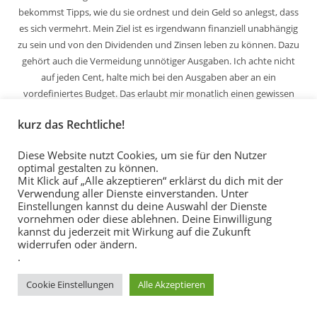
bekommst Tipps, wie du sie ordnest und dein Geld so anlegst, dass
es sich vermehrt. Mein Ziel ist es irgendwann finanziell unabhängig
zu sein und von den Dividenden und Zinsen leben zu können. Dazu
gehört auch die Vermeidung unnötiger Ausgaben. Ich achte nicht
auf jeden Cent, halte mich bei den Ausgaben aber an ein
vordefiniertes Budget. Das erlaubt mir monatlich einen gewissen
Betrag in Aktien und ETFs zu investieren und mein Portfolio
kurz das Rechtliche!
kontinuierlich aufzubauen.
Diese Website nutzt Cookies, um sie für den Nutzer
optimal gestalten zu können.
Schritte zur finanziellen Freiheit
Mit Klick auf „Alle akzeptieren“ erklärst du dich mit der
Verwendung aller Dienste einverstanden. Unter
Einstellungen kannst du deine Auswahl der Dienste
vornehmen oder diese ablehnen. Deine Einwilligung
kannst du jederzeit mit Wirkung auf die Zukunft
widerrufen oder ändern.
.
Cookie Einstellungen
Alle Akzeptieren