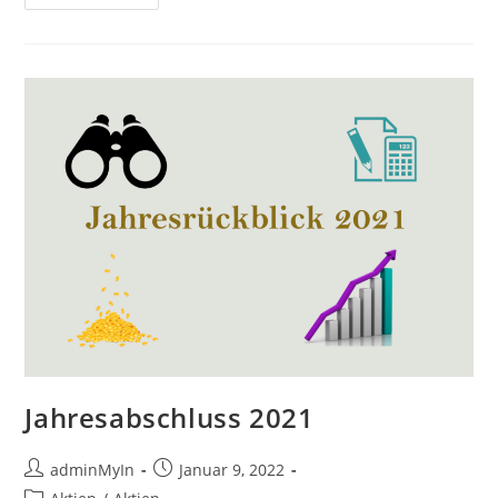
Punkte
Auf
Dein
Konto
Überweisen
Lassen
Jahresabschluss 2021
Beitrags-
Beitrag
adminMyIn
Januar 9, 2022
Autor:
veröffentlicht:
Beitrags-