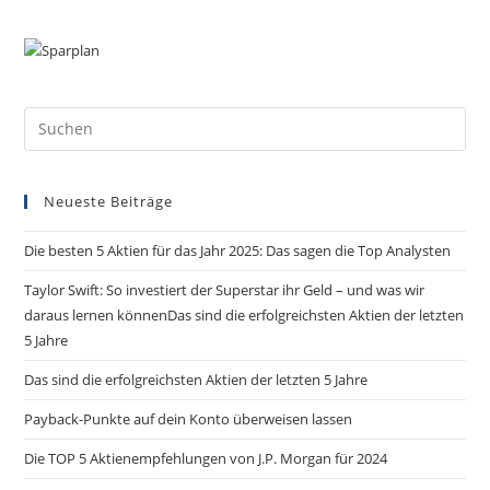
Pre
Es
to
Neueste Beiträge
clo
the
Die besten 5 Aktien für das Jahr 2025: Das sagen die Top Analysten
sea
pan
Taylor Swift: So investiert der Superstar ihr Geld – und was wir
daraus lernen könnenDas sind die erfolgreichsten Aktien der letzten
5 Jahre
Das sind die erfolgreichsten Aktien der letzten 5 Jahre
Payback-Punkte auf dein Konto überweisen lassen
Die TOP 5 Aktienempfehlungen von J.P. Morgan für 2024