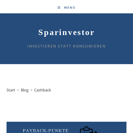
Zum
MENÜ
Inhalt
springen
Sparinvestor
INVESTIEREN STATT KONSUMIEREN
Cashback
Start
>
Blog
>
Cashback