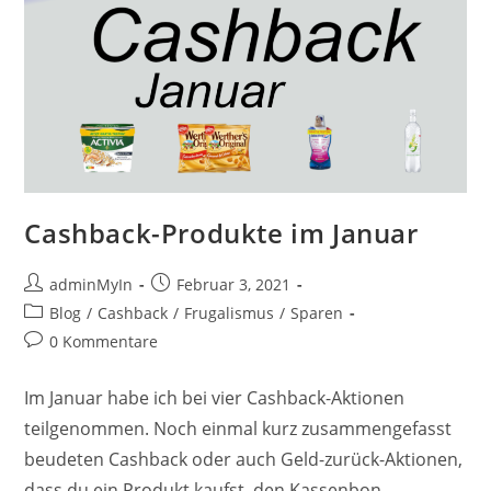
Cashback-Produkte im Januar
Beitrags-
Beitrag
adminMyIn
Februar 3, 2021
Autor:
veröffentlicht:
Beitrags-
Blog
/
Cashback
/
Frugalismus
/
Sparen
Kategorie:
Beitrags-
0 Kommentare
Kommentare:
Im Januar habe ich bei vier Cashback-Aktionen
teilgenommen. Noch einmal kurz zusammengefasst
beudeten Cashback oder auch Geld-zurück-Aktionen,
dass du ein Produkt kaufst, den Kassenbon