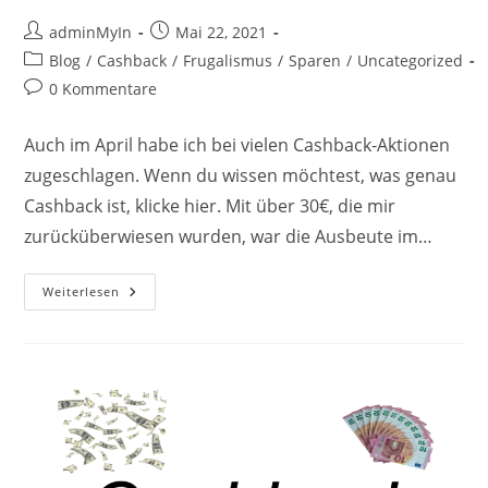
Beitrags-
Beitrag
adminMyIn
Mai 22, 2021
Autor:
veröffentlicht:
Beitrags-
Blog
/
Cashback
/
Frugalismus
/
Sparen
/
Uncategorized
Kategorie:
Beitrags-
0 Kommentare
Kommentare:
Auch im April habe ich bei vielen Cashback-Aktionen
zugeschlagen. Wenn du wissen möchtest, was genau
Cashback ist, klicke hier. Mit über 30€, die mir
zurücküberwiesen wurden, war die Ausbeute im…
Cashback-
Weiterlesen
Produkte
Im
April