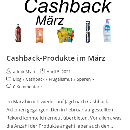
Cashback-Produkte im März
Beitrags-
Beitrag
adminMyIn
April 5, 2021
Autor:
veröffentlicht:
Beitrags-
Blog
/
Cashback
/
Frugalismus
/
Sparen
Kategorie:
Beitrags-
0 Kommentare
Kommentare:
Im März bin ich wieder auf Jagd nach Cashback-
Aktionen gegangen. Den in Februar aufgestellten
Rekord konnte ich erneut überbieten. Vor allem, was
die Anzahl der Produkte angeht, aber auch den…