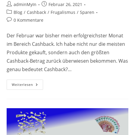
Beitrags-
Beitrag
adminMyIn
Februar 26, 2021
Autor:
veröffentlicht:
Beitrags-
Blog
/
Cashback
/
Frugalismus
/
Sparen
Kategorie:
Beitrags-
0 Kommentare
Kommentare:
Der Februar war bisher mein erfolgreichster Monat
im Bereich Cashback. Ich habe nicht nur die meisten
Produkte gekauft, sondern auch den größten
Cashback-Betrag zurück überwiesen bekommen. Was
genau bedeutet Cashback?…
Cashback-
Weiterlesen
Produkte
Im
Februar