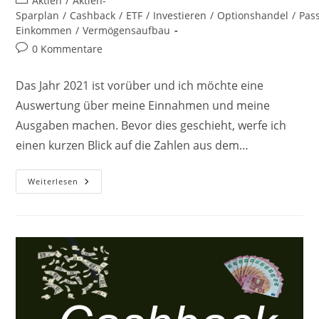
Aktien
/
Aktien-
Kategorie:
Sparplan
/
Cashback
/
ETF
/
Investieren
/
Optionshandel
/
Pas
Einkommen
/
Vermögensaufbau
Beitrags-
0 Kommentare
Kommentare:
Das Jahr 2021 ist vorüber und ich möchte eine
Auswertung über meine Einnahmen und meine
Ausgaben machen. Bevor dies geschieht, werfe ich
einen kurzen Blick auf die Zahlen aus dem…
Jahresabschluss
Weiterlesen
2021