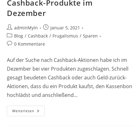
Cashback-Produkte im
Dezember
Beitrags-
Beitrag
adminMyIn
Januar 5, 2021
Autor:
veröffentlicht:
Beitrags-
Blog
/
Cashback
/
Frugalismus
/
Sparen
Kategorie:
Beitrags-
0 Kommentare
Kommentare:
Auf der Suche nach Cashback-Aktionen habe ich im
Dezember bei vier Produkten zugeschlagen. Schnell
gesagt beudeten Cashback oder auch Geld-zurück-
Aktionen, dass du ein Produkt kaufst, den Kassenbon
hochlädst und anschließend…
Cashback-
Weiterlesen
Produkte
Im
Dezember