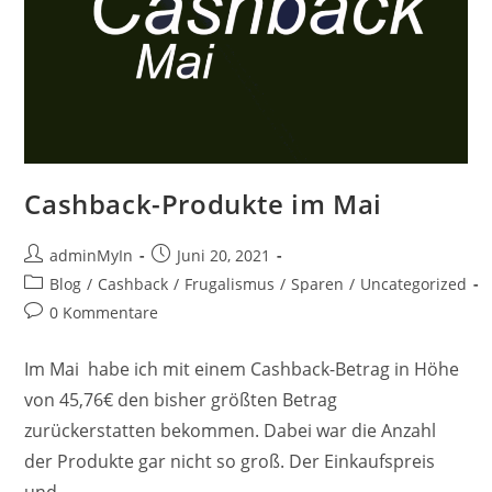
Cashback-Produkte im Mai
Beitrags-
Beitrag
adminMyIn
Juni 20, 2021
Autor:
veröffentlicht:
Beitrags-
Blog
/
Cashback
/
Frugalismus
/
Sparen
/
Uncategorized
Kategorie:
Beitrags-
0 Kommentare
Kommentare:
Im Mai habe ich mit einem Cashback-Betrag in Höhe
von 45,76€ den bisher größten Betrag
zurückerstatten bekommen. Dabei war die Anzahl
der Produkte gar nicht so groß. Der Einkaufspreis