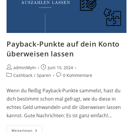
Payback-Punkte auf dein Konto
überweisen lassen
Beitrags-
Beitrag
adminMyIn
Juni 15, 2024
Autor:
veröffentlicht:
Beitrags-
Beitrags-
Cashback
/
Sparen
0 Kommentare
Kategorie:
Kommentare:
Wenn du fleißig Payback-Punkte sammelst, hast du
dich bestimmt schon mal gefragt, wie du diese in
echtes Geld umwandeln und dir überweisen lassen
kannst. Gute Nachrichten: Es ist ganz einfach!…
Payback-
Weiterlesen